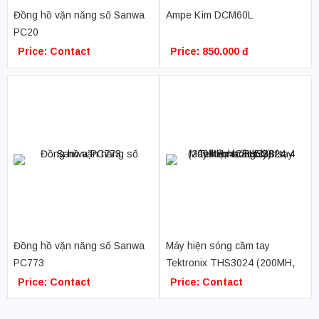
Đồng hồ vặn năng số Sanwa
Ampe Kìm DCM60L
PC20
Price: Contact
Price: 850.000 đ
Đồng hồ vặn năng số Sanwa
Máy hiện sóng cầm tay
PC773
Tektronix THS3024 (200MH,
4CH, 5GS/s, 4 kênh cách ly)
Price: Contact
Price: Contact