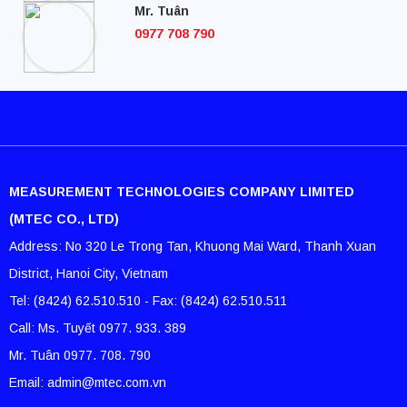
Mr. Tuân
0977 708 790
MEASUREMENT TECHNOLOGIES COMPANY LIMITED
(MTEC CO., LTD)
Address: No 320 Le Trong Tan, Khuong Mai Ward, Thanh Xuan
District, Hanoi City, Vietnam
Tel: (8424) 62.510.510 - Fax: (8424) 62.510.511
Call: Ms. Tuyết 0977. 933. 389
Mr. Tuân 0977. 708. 790
Email: admin@mtec.com.vn