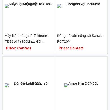
Máy hiện sóng số Tektronix
Đồng hồ vặn năng số Sanwa
TBS1104 (100Mhz, 4CH,
PC720M
1GS/s)
Price: Contact
Price: Contact