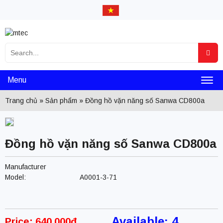
Tìm
Sea
kiếm
cho:
Menu
Toggl
Trang chủ
»
Sản phẩm
»
Đồng hồ vặn năng số Sanwa CD800a
naviga
Đồng hồ vặn năng số Sanwa CD800a
Manufacturer
Model:
A0001-3-71
Available: 4
Price:
640.000đ