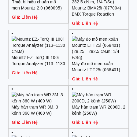
Thiết bị hiệu chuẩn mô
men Mountz 2.0 (060095)
Mountz BMX25i (077004)
(+/- .001; hình bướm)
BMX Torque Reaction
Giá: Liên Hệ
Sensor (28.25 – 282.5
Giá: Liên Hệ
cN.m; 1/4 F/Sq)
Mountz EZ-TorQ III 100i
Torque Analyzer (113–1130
Máy đo mô men xoắn
CN.M)
Mountz LTT25i (068401)
Giá: Liên Hệ
(28.25 – 282.5 cN.m; 1/4
Giá: Liên Hệ
F/Sq)
Máy hàn trạm WR 3M, 3
Máy hàn trạm WR 2000D, 2
kênh 360 W (400 W)
kênh (250W)
Giá: Liên Hệ
Giá: Liên Hệ