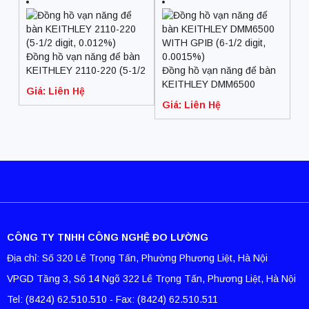
Đồng hồ vạn năng để bàn
KEITHLEY 2110-220 (5-1/2
Đồng hồ vạn năng để bàn
digit, 0.012%)
KEITHLEY DMM6500
Giá: Liên Hệ
WITH GPIB (6-1/2 digit,
Giá: Liên Hệ
0.0015%)
CÔNG TY TNHH CÔNG NGHỆ ĐO LƯỜNG
Địa chỉ: Số 320 Lê Trọng Tấn, Phường Phương Liệt, Hà Nội
VPGD Tầng 3, Số 14 Ngõ 322 Lê Trọng Tấn, Phương Liệt, Hà Nội
Tel: (8424) 62.510.510 - Fax: (8424) 62.510.511