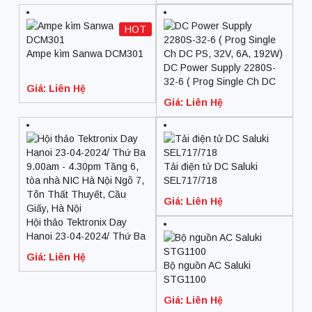
HOT
Ampe kìm Sanwa DCM301
DC Power Supply 2280S-
32-6 ( Prog Single Ch DC
Giá: Liên Hệ
PS, 32V, 6A, 192W)
Giá: Liên Hệ
Tải điện tử DC Saluki
SEL717/718
Giá: Liên Hệ
Hội thảo Tektronix Day
Hanoi 23-04-2024/ Thứ Ba
9.00am – 4.30pm Tầng 6,
Giá: Liên Hệ
tòa nhà NIC Hà Nội Ngõ 7,
Bộ nguồn AC Saluki
Tôn Thất Thuyết, Cầu
STG1100
Giấy, Hà Nội
Giá: Liên Hệ