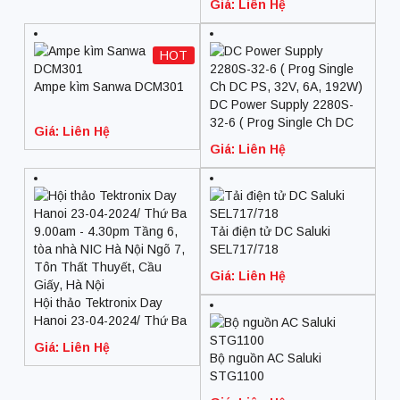
Giá: Liên Hệ
HOT
Ampe kìm Sanwa DCM301
DC Power Supply 2280S-
32-6 ( Prog Single Ch DC
Giá: Liên Hệ
PS, 32V, 6A, 192W)
Giá: Liên Hệ
Tải điện tử DC Saluki
SEL717/718
Giá: Liên Hệ
Hội thảo Tektronix Day
Hanoi 23-04-2024/ Thứ Ba
9.00am – 4.30pm Tầng 6,
Giá: Liên Hệ
tòa nhà NIC Hà Nội Ngõ 7,
Bộ nguồn AC Saluki
Tôn Thất Thuyết, Cầu
STG1100
Giấy, Hà Nội