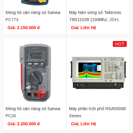
Đồng hồ vặn năng số Sanwa
Máy hiện sóng số Tektronix
PC773
TBS1102B (100Mhz, 2CH,
2GS/s)
Giá: 3.150.000 đ
Giá: Liên Hệ
HOT
Đồng hồ vặn năng số Sanwa
Máy phân tích phổ RSA5000B
PC20
Series
Giá: 2.200.000 đ
Giá: Liên Hệ