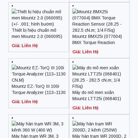
)
Thiết bị hiệu chuẩn mô
men Mountz 2.0 (060095)
Mountz BMX25i (077004)
(+/- .001; hình bướm)
BMX Torque Reaction
Giá: Liên Hệ
Sensor (28.25 – 282.5
Giá: Liên Hệ
cN.m; 1/4 F/Sq)
Mountz EZ-TorQ III 100i
Torque Analyzer (113–1130
Máy đo mô men xoắn
CN.M)
Mountz LTT25i (068401)
Giá: Liên Hệ
(28.25 – 282.5 cN.m; 1/4
Giá: Liên Hệ
F/Sq)
Máy hàn trạm WR 3M, 3
Máy hàn trạm WR 2000D, 2