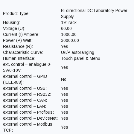
Bi-directional DC Laboratory Power
Product Type:
Supply
Housing:
19″ rack
Voltage (U):
60.00
Current (I) Ampere:
1000.00
Power (P) Watt:
30000.00
Resistance (R):
Yes
Characteristic Curve:
U/I/P autoranging
Human Interface:
Touch panel & Menu
ext. control – analogue 0-
Yes
5V/0-10V:
external control – GPIB
No
(IEEE488):
external control – USB:
Yes
external control – RS232:
Yes
external control – CAN:
Yes
external control – LAN:
Yes
external control – Profibus:
Yes
external control – DeviceNet:
Yes
external control – Modbus
Yes
TCP: