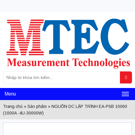
Tìm
Sea
kiếm
cho:
Menu
Toggl
Trang chủ
»
Sản phẩm
»
NGUỒN DC LẬP TRÌNH EA-PSB 10060
naviga
(1000A -4U-30000W)