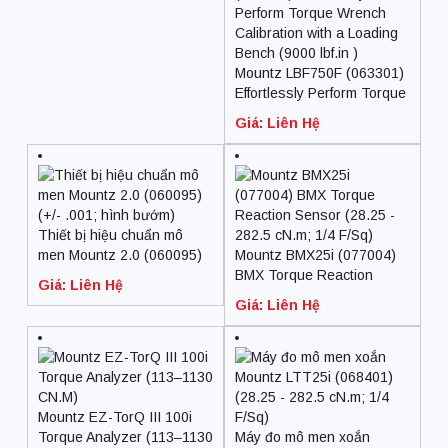
Mountz LBF750F (063301)
Effortlessly Perform Torque
Wrench Calibration with a
Giá: Liên Hệ
Loading Bench (9000 lbf.in
)
Thiết bị hiệu chuẩn mô
men Mountz 2.0 (060095)
Mountz BMX25i (077004)
(+/- .001; hình bướm)
BMX Torque Reaction
Giá: Liên Hệ
Sensor (28.25 – 282.5
Giá: Liên Hệ
cN.m; 1/4 F/Sq)
Mountz EZ-TorQ III 100i
Torque Analyzer (113–1130
Máy đo mô men xoắn