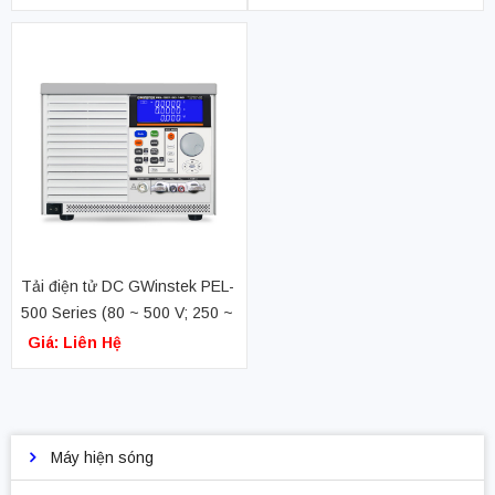
480V/28A/3750W)
Tải điện tử DC GWinstek PEL-
500 Series (80 ~ 500 V; 250 ~
700W)
Giá: Liên Hệ
Máy hiện sóng