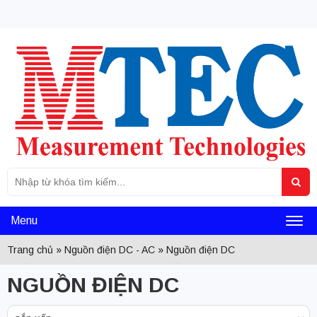
Tìm
Sea
kiếm
cho:
Menu
Toggl
Trang chủ
»
Nguồn điện DC - AC
»
Nguồn điện DC
naviga
NGUỒN ĐIỆN DC