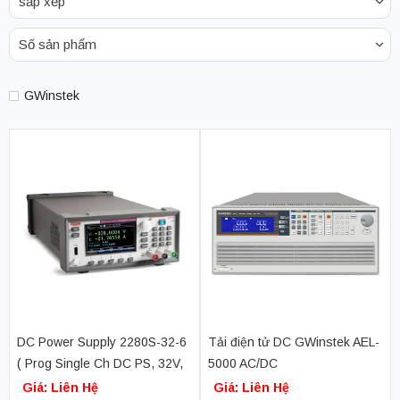
sắp xếp
Số sản phẩm
GWinstek
DC Power Supply 2280S-32-6
Tải điện tử DC GWinstek AEL-
( Prog Single Ch DC PS, 32V,
5000 AC/DC
6A, 192W)
(350V/18.75A/1875W ~
Giá: Liên Hệ
Giá: Liên Hệ