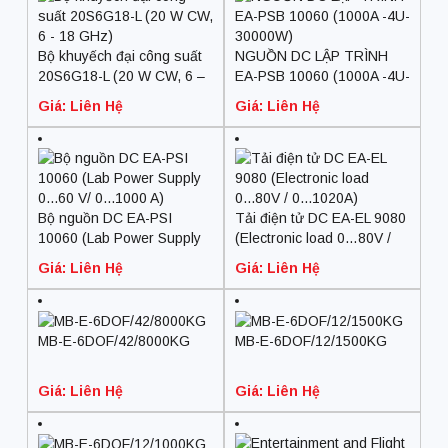
Bộ khuyếch đại công suất
NGUỒN DC LẬP TRÌNH
20S6G18-L (20 W CW, 6 –
EA-PSB 10060 (1000A -4U-
18 GHz)
30000W)
Giá: Liên Hệ
Giá: Liên Hệ
Bộ nguồn DC EA-PSI
Tải điện tử DC EA-EL 9080
10060 (Lab Power Supply
(Electronic load 0…80V /
0…60 V/ 0…1000 A)
0…1020A)
Giá: Liên Hệ
Giá: Liên Hệ
MB-E-6DOF/42/8000KG
MB-E-6DOF/12/1500KG
Giá: Liên Hệ
Giá: Liên Hệ