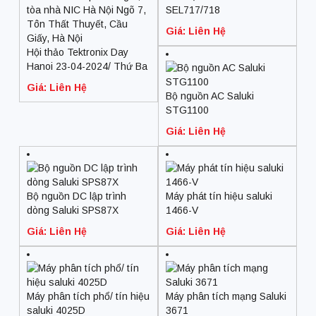
SEL717/718
Giá: Liên Hệ
Hội thảo Tektronix Day
Hanoi 23-04-2024/ Thứ Ba
9.00am – 4.30pm Tầng 6,
Giá: Liên Hệ
tòa nhà NIC Hà Nội Ngõ 7,
Bộ nguồn AC Saluki
Tôn Thất Thuyết, Cầu
STG1100
Giấy, Hà Nội
Giá: Liên Hệ
Bộ nguồn DC lập trình
Máy phát tín hiệu saluki
dòng Saluki SPS87X
1466-V
Giá: Liên Hệ
Giá: Liên Hệ
Máy phân tích phổ/ tín hiệu
Máy phân tích mạng Saluki
saluki 4025D
3671