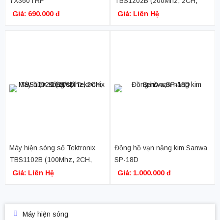
YX360TRF
TBS1202B (200Mhz, 2CH,
2GS/s)
Giá: 690.000 đ
Giá: Liên Hệ
Máy hiện sóng số Tektronix
Đồng hồ vạn năng kim Sanwa
TBS1102B (100Mhz, 2CH,
SP-18D
2GS/s)
Giá: Liên Hệ
Giá: 1.000.000 đ
Máy hiện sóng