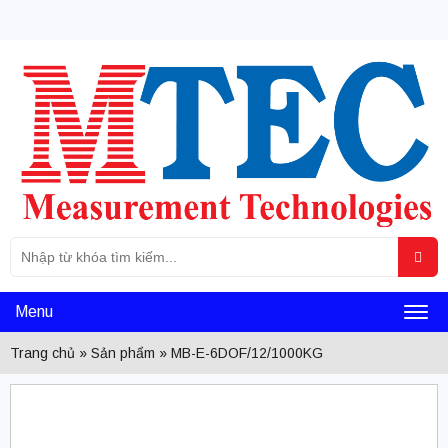
Tìm
Sea
kiếm
cho:
Menu
Toggl
Trang chủ
»
Sản phẩm
»
MB-E-6DOF/12/1000KG
naviga