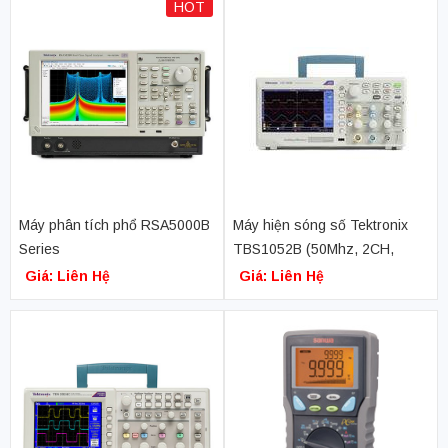
HOT
Máy phân tích phổ RSA5000B
Máy hiện sóng số Tektronix
Series
TBS1052B (50Mhz, 2CH,
1GS/s)
Giá: Liên Hệ
Giá: Liên Hệ