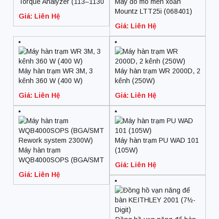
Torque Analyzer (113–1130
Máy đo mô men xoắn
CN.M)
Mountz LTT25i (068401)
Giá: Liên Hệ
(28.25 – 282.5 cN.m; 1/4
Giá: Liên Hệ
F/Sq)
Máy hàn trạm WR 3M, 3
Máy hàn trạm WR 2000D, 2
kênh 360 W (400 W)
kênh (250W)
Giá: Liên Hệ
Giá: Liên Hệ
Máy hàn trạm PU WAD 101
Máy hàn trạm
(105W)
WQB4000SOPS (BGA/SMT
Giá: Liên Hệ
Rework system 2300W)
Giá: Liên Hệ