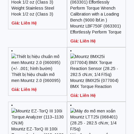
Weight Stainless Steel
Hook 1/2 oz (Class 3)
Giá: Liên Hệ
Mountz LBF750F (063301)
Effortlessly Perform Torque
Wrench Calibration with a
Giá: Liên Hệ
Loading Bench (9000 lbf.in
)
Thiết bị hiệu chuẩn mô
men Mountz 2.0 (060095)
Mountz BMX25i (077004)
(+/- .001; hình bướm)
BMX Torque Reaction
Giá: Liên Hệ
Sensor (28.25 – 282.5
Giá: Liên Hệ
cN.m; 1/4 F/Sq)
Mountz EZ-TorQ III 100i