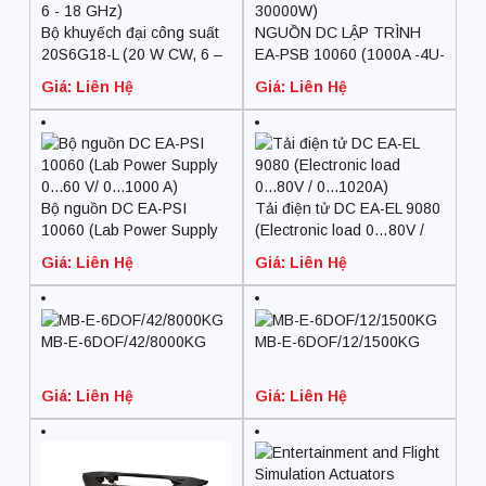
Bộ khuyếch đại công suất
NGUỒN DC LẬP TRÌNH
20S6G18-L (20 W CW, 6 –
EA-PSB 10060 (1000A -4U-
18 GHz)
30000W)
Giá: Liên Hệ
Giá: Liên Hệ
Bộ nguồn DC EA-PSI
Tải điện tử DC EA-EL 9080
10060 (Lab Power Supply
(Electronic load 0…80V /
0…60 V/ 0…1000 A)
0…1020A)
Giá: Liên Hệ
Giá: Liên Hệ
MB-E-6DOF/42/8000KG
MB-E-6DOF/12/1500KG
Giá: Liên Hệ
Giá: Liên Hệ