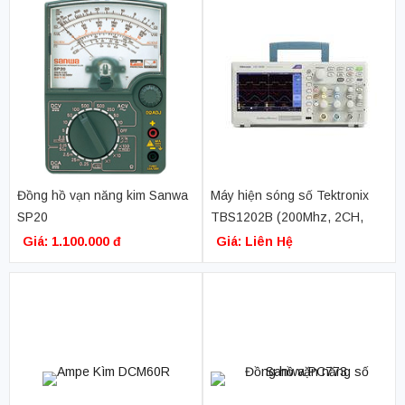
Đồng hồ vạn năng kim Sanwa
Máy hiện sóng số Tektronix
SP20
TBS1202B (200Mhz, 2CH,
2GS/s)
Giá: 1.100.000 đ
Giá: Liên Hệ