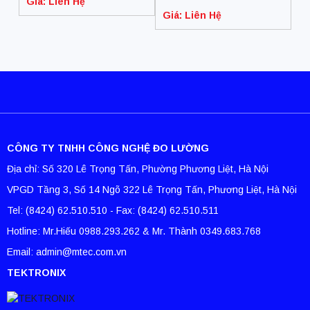
Giá: Liên Hệ
WITH GPIB (6-1/2 digit,
Giá: Liên Hệ
0.0015%)
CÔNG TY TNHH CÔNG NGHỆ ĐO LƯỜNG
Địa chỉ: Số 320 Lê Trọng Tấn, Phường Phương Liệt, Hà Nội
VPGD Tầng 3, Số 14 Ngõ 322 Lê Trọng Tấn, Phương Liệt, Hà Nội
Tel: (8424) 62.510.510 - Fax: (8424) 62.510.511
Hotline: Mr.Hiếu 0988.293.262 & Mr. Thành 0349.683.768
Email: admin@mtec.com.vn
TEKTRONIX