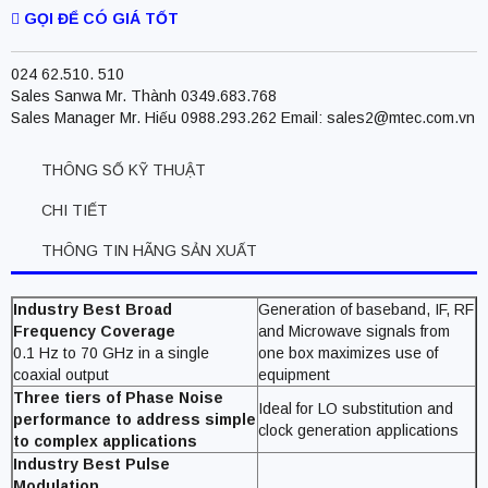
GỌI ĐỂ CÓ GIÁ TỐT
024 62.510. 510
Sales Sanwa Mr. Thành 0349.683.768
Sales Manager Mr. Hiếu 0988.293.262 Email: sales2@mtec.com.vn
THÔNG SỐ KỸ THUẬT
CHI TIẾT
THÔNG TIN HÃNG SẢN XUẤT
Industry Best Broad
Generation of baseband, IF, RF
Frequency Coverage
and Microwave signals from
0.1 Hz to 70 GHz in a single
one box maximizes use of
coaxial output
equipment
Three tiers of Phase Noise
Ideal for LO substitution and
performance to address simple
clock generation applications
to complex applications
Industry Best Pulse
Modulation