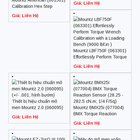
Mountz American (061501)
Giá: Liên Hệ
Calibration Hex Step
Adapters (1/4″Square Dr.)
Giá: Liên Hệ
Mountz LBF750F (063301)
Effortlessly Perform Torque
Wrench Calibration with a
Giá: Liên Hệ
Loading Bench (9000 lbf.in
)
Thiết bị hiệu chuẩn mô
men Mountz 2.0 (060095)
Mountz BMX25i (077004)
(+/- .001; hình bướm)
BMX Torque Reaction
Giá: Liên Hệ
Sensor (28.25 – 282.5
Giá: Liên Hệ
cN.m; 1/4 F/Sq)