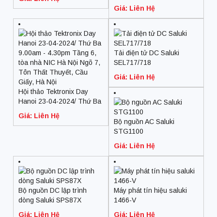
PS, 32V, 6A, 192W)
Giá: Liên Hệ
Tải điện tử DC Saluki
SEL717/718
Giá: Liên Hệ
Hội thảo Tektronix Day
Hanoi 23-04-2024/ Thứ Ba
9.00am – 4.30pm Tầng 6,
Giá: Liên Hệ
tòa nhà NIC Hà Nội Ngõ 7,
Bộ nguồn AC Saluki
Tôn Thất Thuyết, Cầu
STG1100
Giấy, Hà Nội
Giá: Liên Hệ
Bộ nguồn DC lập trình
Máy phát tín hiệu saluki
dòng Saluki SPS87X
1466-V
Giá: Liên Hệ
Giá: Liên Hệ