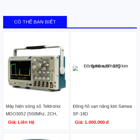
CÓ THỂ BẠN BIẾT
Máy hiện sóng số Tektronix
Đồng hồ vạn năng kim Sanwa
MDO3052 (500Mhz, 2CH,
SP-18D
2.5GS/s, chức năng phân tích
Giá: Liên Hệ
Giá: 1.000.000 đ
phổ, phát xung, phân tích
logic, phân tích giao thức