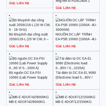
kHz – 1000 MHz)
Ăng ten ATH26G40A-1
Giá: Liên Hệ
(26.5 – 40 GHz, 240 W
Giá: Liên Hệ
input power)
Bộ khuyếch đại công suất
NGUỒN DC LẬP TRÌNH
20S6G18-L (20 W CW, 6 –
EA-PSB 10060 (1000A -4U-
18 GHz)
30000W)
Giá: Liên Hệ
Giá: Liên Hệ
Bộ nguồn DC EA-PSI
Tải điện tử DC EA-EL 9080
10060 (Lab Power Supply
(Electronic load 0…80V /
0…60 V/ 0…1000 A)
0…1020A)
Giá: Liên Hệ
Giá: Liên Hệ
MB-E-6DOF/42/8000KG
MB-E-6DOF/12/1500KG