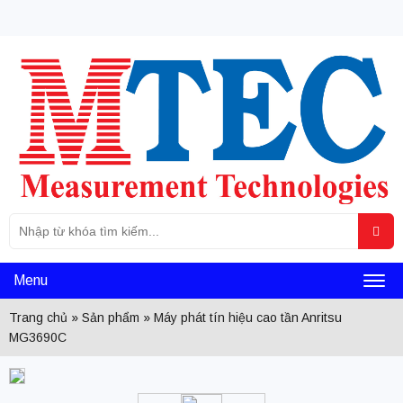
Tìm
Sea
kiếm
cho:
Menu
Toggl
Trang chủ
»
Sản phẩm
»
Máy phát tín hiệu cao tần Anritsu
naviga
MG3690C