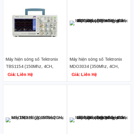
Máy hiện sóng số Tektronix
Máy hiện sóng số Tektronix
TBS1154 (150Mhz, 4CH,
MDO3034 (350Mhz, 4CH,
1GS/s)
2.5GS/s, chức năng phân tích
Giá: Liên Hệ
Giá: Liên Hệ
phổ, phát xung, phân tích
logic, phân tích giao thức