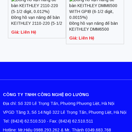
Đồng hồ vạn năng để bàn
KEITHLEY 2110-220 (5-1/2
Đồng hồ vạn năng để bàn
digit, 0.012%)
KEITHLEY DMM6500
Giá: Liên Hệ
WITH GPIB (6-1/2 digit,
Giá: Liên Hệ
0.0015%)
CÔNG TY TNHH CÔNG NGHỆ ĐO LƯỜNG
Địa chỉ: Số 320 Lê Trọng Tấn, Phường Phương Liệt, Hà Nội
VPGD Tầng 3, Số 14 Ngõ 322 Lê Trọng Tấn, Phương Liệt, Hà Nội
Tel: (8424) 62.510.510 - Fax: (8424) 62.510.511
Hotline: Mr.Hiếu 0988.293.262 & Mr. Thành 0349.683.768