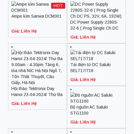
HOT
Ampe kìm Sanwa DCM301
DC Power Supply 2280S-
32-6 ( Prog Single Ch DC
Giá: Liên Hệ
PS, 32V, 6A, 192W)
Giá: Liên Hệ
Tải điện tử DC Saluki
SEL717/718
Giá: Liên Hệ
Hội thảo Tektronix Day
Hanoi 23-04-2024/ Thứ Ba
9.00am – 4.30pm Tầng 6,
Giá: Liên Hệ
tòa nhà NIC Hà Nội Ngõ 7,
Bộ nguồn AC Saluki
Tôn Thất Thuyết, Cầu
STG1100
Giấy, Hà Nội
Giá: Liên Hệ