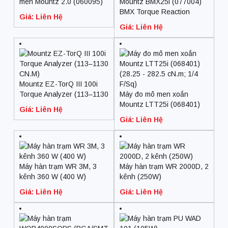
men Mountz 2.0 (060095)
Mountz BMX25i (077004)
(+/- .001; hình bướm)
BMX Torque Reaction
Giá: Liên Hệ
Sensor (28.25 – 282.5
Giá: Liên Hệ
cN.m; 1/4 F/Sq)
Mountz EZ-TorQ III 100i
Torque Analyzer (113–1130
Máy đo mô men xoắn
CN.M)
Mountz LTT25i (068401)
Giá: Liên Hệ
(28.25 – 282.5 cN.m; 1/4
Giá: Liên Hệ
F/Sq)
Máy hàn trạm WR 3M, 3
Máy hàn trạm WR 2000D, 2
kênh 360 W (400 W)
kênh (250W)
Giá: Liên Hệ
Giá: Liên Hệ