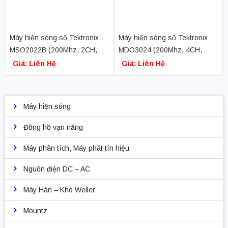
Máy hiện sóng số Tektronix
Máy hiện sóng số Tektronix
MSO2022B (200Mhz, 2CH,
MDO3024 (200Mhz, 4CH,
16CH logic, 1GS/s)
2.5GS/s, chức năng phân tích
Giá: Liên Hệ
Giá: Liên Hệ
phổ, phát xung, phân tích giao
thức phân tích logic)
Máy hiện sóng
Đồng hồ vạn năng
Máy phân tích, Máy phát tín hiệu
Nguồn điện DC – AC
Máy Hàn – Khò Weller
Mountz