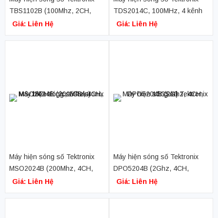
TBS1102B (100Mhz, 2CH,
TDS2014C, 100MHz, 4 kênh
2GS/s)
Giá: Liên Hệ
Giá: Liên Hệ
Máy hiện sóng số Tektronix
Máy hiện sóng số Tektronix
MSO2024B (200Mhz, 4CH,
DPO5204B (2Ghz, 4CH,
16CH logic, 1GS/s)
10GS/s)
Giá: Liên Hệ
Giá: Liên Hệ