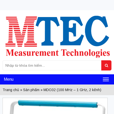
Tìm
Sea
kiếm
cho:
Menu
Toggl
Trang chủ
»
Sản phẩm
»
MDO32 (100 MHz – 1 GHz, 2 kênh)
naviga